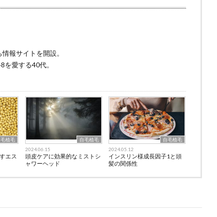
ち情報サイトを開設。
8を愛する40代。
自毛植毛
自毛植毛
自毛植毛
2024.06.15
2024.05.12
すエス
頭皮ケアに効果的なミストシ
インスリン様成長因子1と頭
ャワーヘッド
髪の関係性