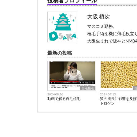
投稿者プロフィール
大阪 植次
マスコミ勤務。
植毛手術を機に薄毛役立
大阪生まれで阪神とNMB4
最新の投稿
自毛植毛
2024.08.16
2024.07.13
動画で解る自毛植毛
髪の成長に影響を及ぼ
トロゲン