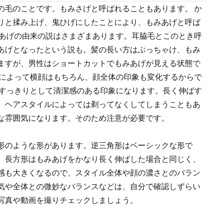
の毛のことです。もみさげと呼ばれることもあります。 か
りと揉み上げ、鬼ひげにしたことにより、もみあげと呼ば
みあげの由来の説はさまざまあります。耳脇毛とこのとき呼
あげとなったという説も。髪の長い方はぶっちゃけ、もみ
ますが、男性はショートカットでもみあげが見える状態で
形によって横顔はもちろん、顔全体の印象も変化するからで
とすっきりとして清潔感のある印象になります。長く伸ばす
。ヘアスタイルによっては剃ってなくしてしまうこともあ
な雰囲気になります。そのため注意が必要です。
形のような形があります。逆三角形はベーシックな形で
。長方形はもみあげをかなり長く伸ばした場合と同じく、
感も大きくなるので、スタイル全体や顔の濃さとのバラン
気や全体との微妙なバランスなどは、自分で確認しずらい
写真や動画を撮りチェックしましょう。