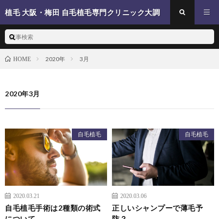
植毛 大阪・梅田 自毛植毛専門クリニック大調
査
2020年
3月
HOME
2020年3月
自毛植毛
自毛植毛
2020.03.21
2020.03.06
自毛植毛手術は2種類の術式
正しいシャンプーで薄毛予
について
防？