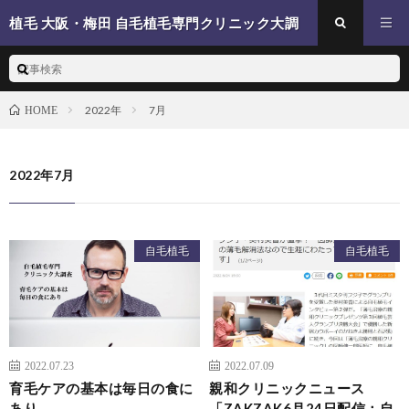
植毛 大阪・梅田 自毛植毛専門クリニック大調
査
2022年
7月
HOME
2022年7月
自毛植毛
自毛植毛
2022.07.23
2022.07.09
育毛ケアの基本は毎日の食に
親和クリニックニュース
あり
「ZAKZAK6月24日配信：自