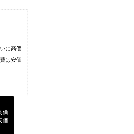
いに高価
費は安価
高価
安価