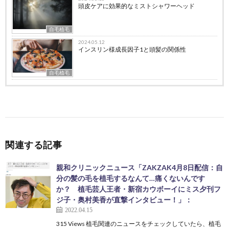
頭皮ケアに効果的なミストシャワーヘッド
自毛植毛
2024.05.12
インスリン様成長因子1と頭髪の関係性
自毛植毛
関連する記事
親和クリニックニュース「ZAKZAK4月8日配信：自
分の髪の毛を植毛するなんて…痛くないんです
か？ 植毛芸人王者・新宿カウボーイにミス夕刊フ
ジ子・奥村美香が直撃インタビュー！」：
2022.04.15
315 Views 植毛関連のニュースをチェックしていたら、植毛