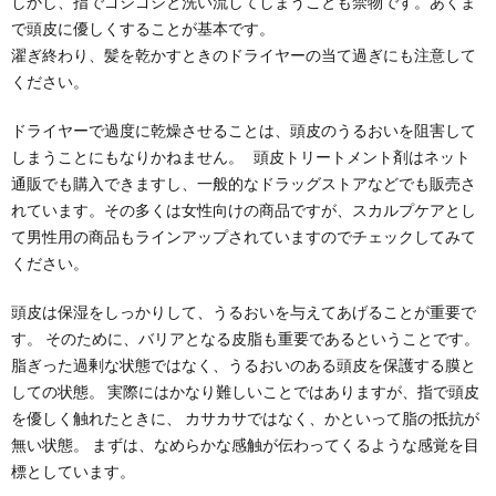
しかし、指でゴシゴシと洗い流してしまうことも禁物です。あくま
で頭皮に優しくすることが基本です。
濯ぎ終わり、髪を乾かすときのドライヤーの当て過ぎにも注意して
ください。
ドライヤーで過度に乾燥させることは、頭皮のうるおいを阻害して
しまうことにもなりかねません。 頭皮トリートメント剤はネット
通販でも購入できますし、一般的なドラッグストアなどでも販売さ
れています。その多くは女性向けの商品ですが、スカルプケアとし
て男性用の商品もラインアップされていますのでチェックしてみて
ください。
頭皮は保湿をしっかりして、うるおいを与えてあげることが重要で
す。 そのために、バリアとなる皮脂も重要であるということです。
脂ぎった過剰な状態ではなく、うるおいのある頭皮を保護する膜と
しての状態。 実際にはかなり難しいことではありますが、指で頭皮
を優しく触れたときに、 カサカサではなく、かといって脂の抵抗が
無い状態。 まずは、なめらかな感触が伝わってくるような感覚を目
標としています。