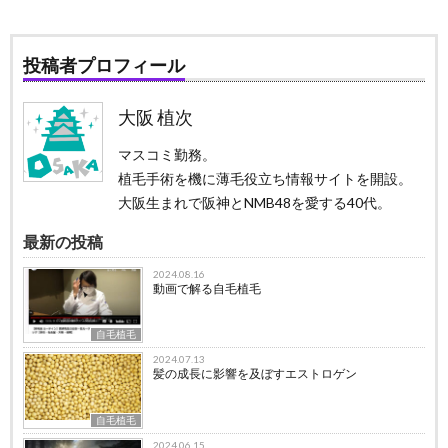
投稿者プロフィール
大阪 植次
マスコミ勤務。
植毛手術を機に薄毛役立ち情報サイトを開設。
大阪生まれで阪神とNMB48を愛する40代。
最新の投稿
2024.08.16
動画で解る自毛植毛
自毛植毛
2024.07.13
髪の成長に影響を及ぼすエストロゲン
自毛植毛
2024.06.15